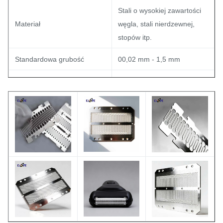
Stali o wysokiej zawartości
Materiał
węgla, stali nierdzewnej,
stopów itp.
Standardowa grubość
00,02 mm - 1,5 mm
Tolerancja
± 0,01 mm
< 0,2 μm osiągalne (zależne
Ostrzeństwo krawędzi (Ra)
od przetwarzania)
Jasny, matowy lub według
Wykończenie powierzchni
wymogów