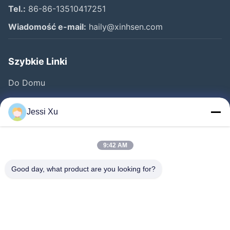
Tel.:
86-86-13510417251
Wiadomość e-mail:
haily@xinhsen.com
Szybkie Linki
Do Domu
Produkty
Jessi Xu
Filmy
O Nas
9:42 AM
Wycieczka Po Fabryce
Good day, what product are you looking for?
Kontrola Jakości
Skontaktuj Się Z Nami
Nowości
Sprawy