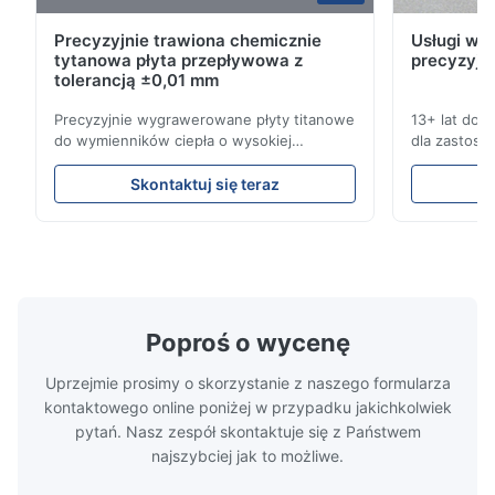
W
Precyzyjnie trawiona chemicznie
Usługi wyt
Dec 11.2025
tytanowa płyta przepływowa z
precyzyjn
Good.The product is precise and the packaging is excellent.
tolerancją ±0,01 mm
Precyzyjnie wygrawerowane płyty titanowe
13+ lat doś
Aaron
do wymienników ciepła o wysokiej
dla zastoso
A
odporności na korozję Przegląd płyty
przemysłowy
przepływowejXinhaisen Technology
kompleksow
Dec 10.2025
Skontaktuj się teraz
specjalizuje się w produkcji
konkurencyjn
Good comunication, fullfilled as expected. Fully satisfied.
wysokoprecyzyjnych płyt przepływowych z
Uzyskaj na
chemią etynową do formowania
trawienia t
wtryskowego plastiku, odlewania na maty i
wydajnościB
innych zastosowa...
Poproś o wycenę
Uprzejmie prosimy o skorzystanie z naszego formularza
kontaktowego online poniżej w przypadku jakichkolwiek
pytań. Nasz zespół skontaktuje się z Państwem
najszybciej jak to możliwe.