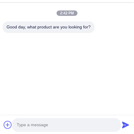
O Nas
2:42 PM
Wycieczka Po Fabryce
Good day, what product are you looking for?
Kontrola Jakości
Skontaktuj Się Z Nami
Nowości
Sprawy
Chodź Za Nami.
©2025- Shenzhen Xinhaisen Technology Limited. Wszystkie prawa
zastrzeżone.