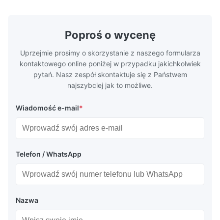
Our flow plates offer superior flow control,
solutions po
exceptional durability, and precise channel
components
geometries that optimize material
(heat-resist
distribution in production processes. Flow
structural 
Poproś o wycenę
Plate Features Complex, Burr
(surgical to
Uprzejmie prosimy o skorzystanie z naszego formularza
kontaktowego online poniżej w przypadku jakichkolwiek
pytań. Nasz zespół skontaktuje się z Państwem
najszybciej jak to możliwe.
Wiadomość e-mail
*
Telefon / WhatsApp
Nazwa