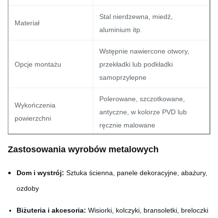
Stal nierdzewna, miedź,
Materiał
aluminium itp.
Wstępnie nawiercone otwory,
Opcje montażu
przekładki lub podkładki
samoprzylepne
Polerowane, szczotkowane,
Wykończenia
antyczne, w kolorze PVD lub
powierzchni
ręcznie malowane
650 mm × 1800 mm (większe
Zastosowania wyrobów metalowych
Maksymalny rozmiar
rozmiary poprzez panelowanie)
Dom i wystrój:
Sztuka ścienna, panele dekoracyjne, abażury,
Tolerancja
±0,01 mm
ozdoby
Grubość materiału
0,02 mm – 1,5 mm
Biżuteria i akcesoria:
Wisiorki, kolczyki, bransoletki, breloczki