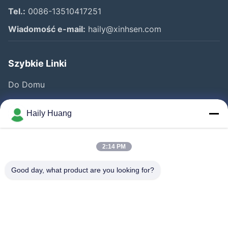
Tel.:
0086-13510417251
Wiadomość e-mail:
haily@xinhsen.com
Szybkie Linki
Do Domu
Produkty
Haily Huang
Filmy
O Nas
2:14 PM
Wycieczka Po Fabryce
Good day, what product are you looking for?
Kontrola Jakości
Skontaktuj Się Z Nami
Nowości
Sprawy