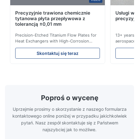
R
Precyzyjnie trawiona chemicznie
Usługi wyt
Dec 2.2025
tytanowa płyta przepływowa z
precyzyjn
Excellent precision on the flow channels. The etching quality is
tolerancją ±0,01 mm
very consistent across batches.
Precision-Etched Titanium Flow Plates for
13+ years ex
Heat Exchangers with High-Corrosion
aerospace, m
M*l
Resistance Flow Plate Overview Xinhaisen
applications.
M
Technology specializes in manufacturing
solutions wi
Skontaktuj się teraz
high-precision chemically etched flow
instant quo
Nov 10.2025
plates for plastic injection molding, die
for High-Pe
Product fantastic, great packaging. fast processing and
casting, and other industrial applications.
Industries 
delivery. Thank you
Our flow plates offer superior flow control,
solutions po
exceptional durability, and precise channel
components
geometries that optimize material
(heat-resist
distribution in production processes. Flow
structural 
Poproś o wycenę
Plate Features Complex, Burr
(surgical to
Uprzejmie prosimy o skorzystanie z naszego formularza
kontaktowego online poniżej w przypadku jakichkolwiek
pytań. Nasz zespół skontaktuje się z Państwem
najszybciej jak to możliwe.