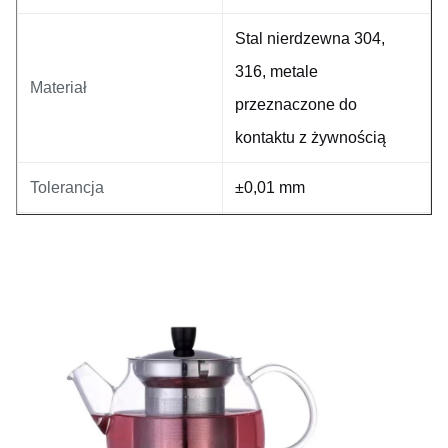
Stal nierdzewna 304,
316, metale
Materiał
przeznaczone do
kontaktu z żywnością
Tolerancja
±0,01 mm
Wykończenie
Gładkie, polerowane,
powierzchni
bezpieczne dla żywności
Dostosowany do różnych
Rozmiar
modeli czajników