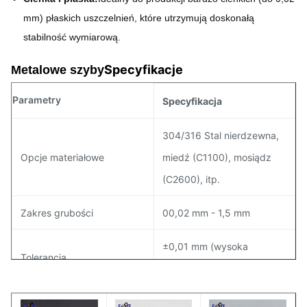
mm) płaskich uszczelnień, które utrzymują doskonałą
stabilność wymiarową.
Specyfikacje
Metalowe szyby
Parametry
Specyfikacja
304/316 Stal nierdzewna,
Opcje materiałowe
miedź (C1100), mosiądz
(C2600), itp.
Zakres grubości
00,02 mm - 1,5 mm
±0,01 mm (wysoka
Tolerancja
precyzja)
Maty, polerowane lub