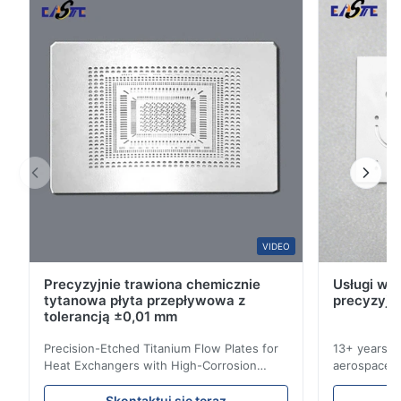
niezawodną wydajność w uszczelnianiu, rozstawianiu,i
4
0
...
3
0
2
0
1
0
F*e
F
Jan 2.2026
Pretty good.
Amajake
VIDEO
A
Precyzyjnie trawiona chemicznie
Usługi wyt
Dec 15.2025
tytanowa płyta przepływowa z
precyzyjn
So good.
tolerancją ±0,01 mm
Precision-Etched Titanium Flow Plates for
13+ years ex
Heat Exchangers with High-Corrosion
aerospace, m
Resistance Flow Plate Overview Xinhaisen
applications.
Technology specializes in manufacturing
solutions wi
Skontaktuj się teraz