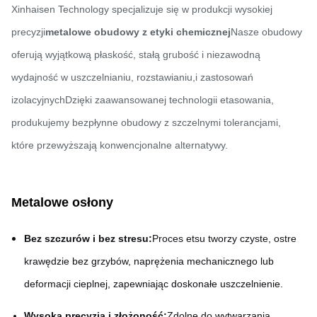
Xinhaisen Technology specjalizuje się w produkcji wysokiej
precyzji
metalowe obudowy z etyki chemicznej
Nasze obudowy
oferują wyjątkową płaskość, stałą grubość i niezawodną
wydajność w uszczelnianiu, rozstawianiu,i zastosowań
izolacyjnychDzięki zaawansowanej technologii etasowania,
produkujemy bezpłynne obudowy z szczelnymi tolerancjami,
które przewyższają konwencjonalne alternatywy.
Metalowe osłony
Bez szczurów i bez stresu:
Proces etsu tworzy czyste, ostre
krawędzie bez grzybów, naprężenia mechanicznego lub
deformacji cieplnej, zapewniając doskonałe uszczelnienie.
Wysoka precyzja i złożoność:
Zdolne do wytwarzania