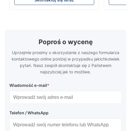
high-precision chemically etched flow
instant quo
plates for plastic injection molding, die
for High-Pe
casting, and other industrial applications.
Industries 
Our flow plates offer superior flow control,
solutions po
exceptional durability, and precise channel
components
geometries that optimize material
(heat-resist
distribution in production processes. Flow
structural 
Poproś o wycenę
Plate Features Complex, Burr
(surgical to
Uprzejmie prosimy o skorzystanie z naszego formularza
kontaktowego online poniżej w przypadku jakichkolwiek
pytań. Nasz zespół skontaktuje się z Państwem
najszybciej jak to możliwe.
Wiadomość e-mail
*
Telefon / WhatsApp