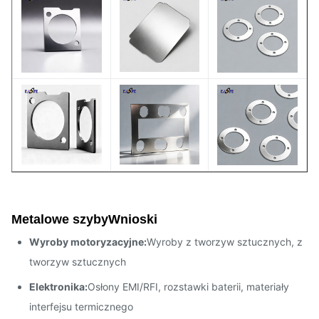
Wykończenie powierzchni
wykonane na zamówienie
Dostępne rozmiary na
Maksymalne wymiary
zamówienie
Metalowe szyby
Wnioski
Wyroby motoryzacyjne:
Wyroby z tworzyw sztucznych, z
tworzyw sztucznych
Elektronika:
Osłony EMI/RFI, rozstawki baterii, materiały
interfejsu termicznego