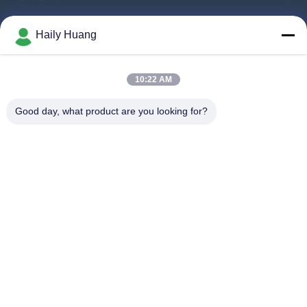
Produkty
Haily Huang
Filmy
O Nas
10:22 AM
Wycieczka Po Fabryce
Good day, what product are you looking for?
Kontrola Jakości
Skontaktuj Się Z Nami
Nowości
Sprawy
Chodź Za Nami.