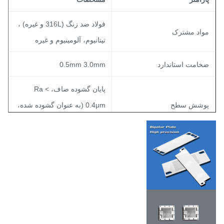
فولاد ضد زنگ (316L و غیره) ،
واد مشترک
تیتانیوم، آلومینیوم و غیره
خامت استاندارد
0.5mm 3.0mm
پایان گشوده صاف، Ra <
وشش سطح
0.4μm (به عنوان گشوده شده،
بسته به ماده)
حمل
±0.01mm
۳-۵ روز برای نمونه های اولیه؛
مان پیشبرد استاندارد
بازگشت سریع برای تولید حجم