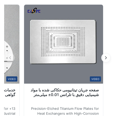
الکترولیزر.تکنولوژی پیشرفته حکاکی ما تولید انبوه از مواد
100%
پیچیده را امکان پذیر می کند، الگوهای میدان ...
0
0
0
0
S*r
Jan 8.2026
Ni
W*y
VIDEO
VIDEO
صفحه جریان تیتانیومی حکاکی شده با مواد
خدمات صیقل تی
Nov 6.2025
شیمیایی دقیق با تلرانس 0.01± میلی‌متر
گواهی شده ایز
Excell
 etching for
Precision-Etched Titanium Flow Plates for
al & industrial
Heat Exchangers with High-Corrosion