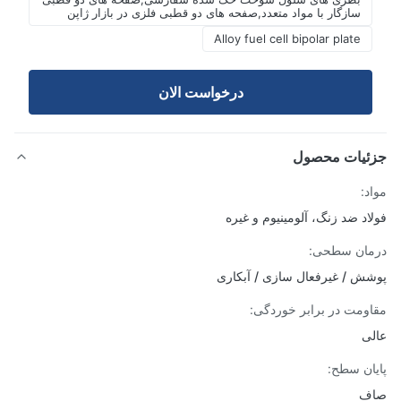
سازگار با مواد متعدد,صفحه های دو قطبی فلزی در بازار ژاپن
Alloy fuel cell bipolar plate
درخواست الان
ئیات محصول
د:
اد ضد زنگ، آلومینیوم و غیره
ان سطحی:
ش / غیرفعال سازی / آبکاری
ومت در برابر خوردگی:
ی
ان سطح:
ف