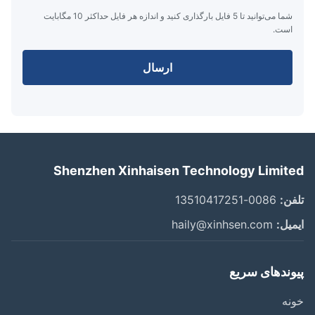
شما می‌توانید تا 5 فایل بارگذاری کنید و اندازه هر فایل حداکثر 10 مگابایت
است.
ارسال
Shenzhen Xinhaisen Technology Limit
ن:
0086-13510417251
یل:
haily@xinhsen.com
وندهای سریع
ه