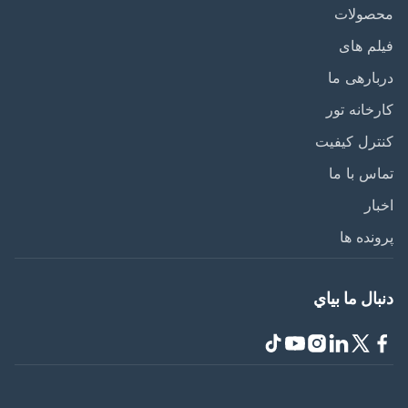
صولات
م های
ارهی ما
خانه تور
رل کیفیت
س با ما
ار
نده ها
ال ما بياي