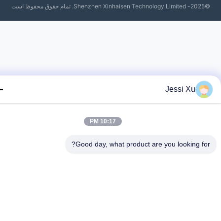
حفوظ است
Jessi Xu
10:17 PM
Good day, what product are you looking fo