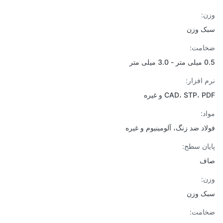
:
ک وزن
امت:
یلی متر
 افزار:
CAD، STP، و غیره
د:
اد ضد زنگ، آلومینیوم و غیره
ان سطح:
ف
:
ک وزن
امت: