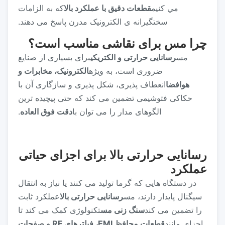
مي کنيم
قطعات دقیق با عملکرد بالا
که به الزامات
سختگیرانه ی الکترونیک مدرن پاسخ می دهند.
چرا مس برای نقاشی مناسب است؟
مس
رسانایی حرارتی و الکتریکی
برای بسیاری از صنایع
ضروری است، به ویژه
الکترونیک، مخابرات و
هوافضا
انعطاف پذیری، شکل پذیری و سازگاری آن با
حکاکی فتوشیمی تضمین می کند که حتی پیچیده ترین
الگوهای مدار را می توان با
دقت فوق العاده
.
رسانایی حرارتی بالا برای اجزای حیاتی
عملکرد
در دستگاه هایی که گرما تولید می کنند یا نیاز به انتقال
سیگنال پایدار دارند، مس
رسانایی حرارتی بالا
عملکرد ثابت
را تضمین می کند
سنگ زنی مس
تکنولوژی کمک می کند تا
اجزای مانند
قطعات محافظ EMI، فیلترهای RF و صفحات