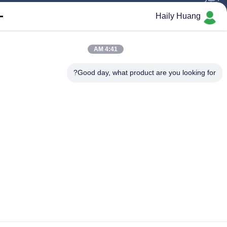
نده ها
Haily Huang
ال ما بياي
4:41 AM
Good day, what product are you looking fo
حفوظ است