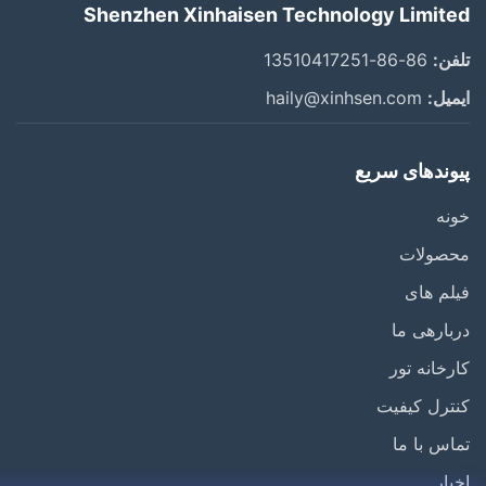
Shenzhen Xinhaisen Technology Limit
ن:
86-86-13510417251
یل:
haily@xinhsen.com
ندهای سریع
ه
صولات
م های
ارهی ما
خانه تور
رل کیفیت
س با ما
ار