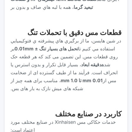
تبعید گرما
، همه با لبه هاي صاف و بدون بر
قطعات مس دقیق با تحملات تنگ
در شين هايسن، ما از برگيري هاي پيشرفته ي فتوکيميايي
استفاده مي كنيم تا
تحمل های بسیار تنگ ± 0.01mm
بر
روی قطعات مس. این تضمین می کند که هر قطعه حک
شده
دقيقه ابعاد
، بسیار قابل تکرار و بدون استرس یا
انحراف است. فرآیند ما از طیف گسترده ای از ضخامت
مس از
0.01 mm تا 1.0 mm
، مناسب برای همه چیز از
شبکه های میش نازک به بار های بس.
کاربرد در صنایع مختلف
خدمات حکاکی مس Xinhaisen در صنایع مختلف مورد
اعتماد است: