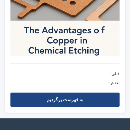
قبلی:
بعدش:
به فهرست برگردیم