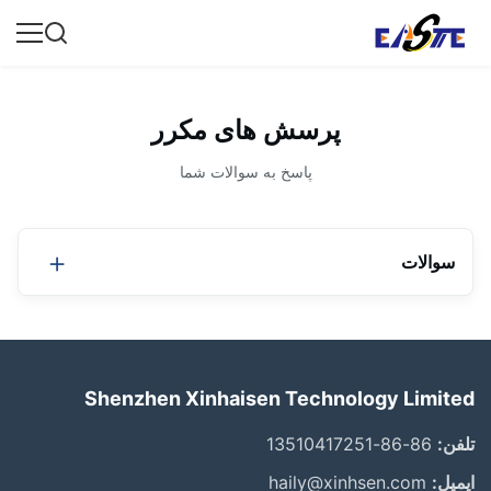
پرسش های مکرر
پاسخ به سوالات شما
سوالات
1ما کي هستيم؟
ما در گوانگدونگ، چین مستقر هستیم، از سال 2012
شروع به فروش به بازار داخلی می کنیم ((50.00٪) ،
Shenzhen Xinhaisen Technology Limited
آمریکای مرکزی ((10.00٪) ، آمریکای شمالی ((10.00٪) ،
تلفن:
86-86-13510417251
اروپای شرقی ((10.00٪) ، آمریکای جنوبی ((10.00٪) ،
اروپای غربی ((5.00٪) ،جنوب اروپا ((5)در کل حدود 101
ایمیل:
haily@xinhsen.com