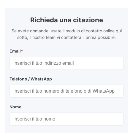
exceptional durability, and precise channel
components
geometries that optimize material
(heat-resist
distribution in production processes. Flow
structural 
Richieda una citazione
Plate Features Complex, Burr
(surgical to
Se avete domande, usate il modulo di contatto online qui
sotto, il nostro team vi contatterà il prima possibile.
Email
*
Telefono / WhatsApp
Nome