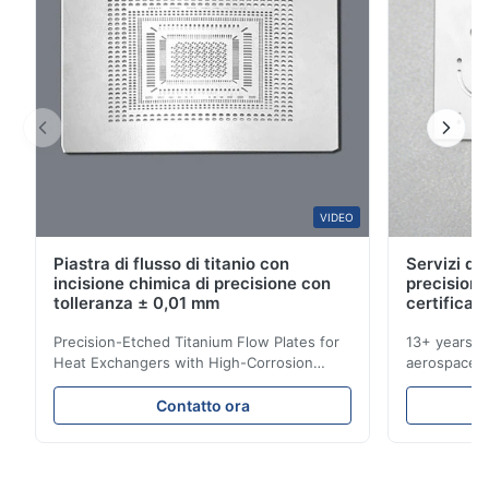
S*r
S
Jan 8.2026
Nice!!
W*y
VIDEO
W
Piastra di flusso di titanio con
Servizi di 
Nov 6.2025
incisione chimica di precisione con
precisione
Excellent
tolleranza ± 0,01 mm
certificati
Precision-Etched Titanium Flow Plates for
13+ years ex
Heat Exchangers with High-Corrosion
aerospace, m
Resistance Flow Plate Overview Xinhaisen
applications.
Technology specializes in manufacturing
solutions wi
Contatto ora
high-precision chemically etched flow
instant quo
plates for plastic injection molding, die
for High-Pe
casting, and other industrial applications.
Industries 
Our flow plates offer superior flow control,
solutions po