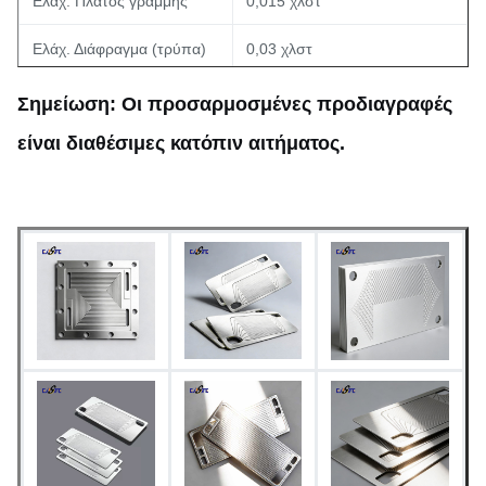
Ελάχ. Πλάτος γραμμής
0,015 χλστ
Ελάχ. Διάφραγμα (τρύπα)
0,03 χλστ
Ανοχή διαστάσεων
±0,03 mm (Ομοιομορφία)
Σημείωση: Οι προσαρμοσμένες προδιαγραφές
είναι διαθέσιμες κατόπιν αιτήματος.
Γρήγορη δημιουργία
Χρόνος ανοχής
πρωτοτύπων (5-7 ημέρες).
Μαζική παραγωγή διαθέσιμη
Ως χαραγμένη,
παθητικοποιημένη ή
Φινίρισμα επιφάνειας
προσαρμοσμένη επεξεργασία
επιφάνειας