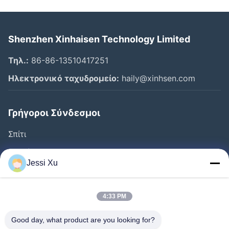
Shenzhen Xinhaisen Technology Limited
Τηλ.:
86-86-13510417251
Ηλεκτρονικό ταχυδρομείο:
haily@xinhsen.com
Γρήγοροι Σύνδεσμοι
Σπίτι
Προϊόντα
Jessi Xu
Βίντεο
Σχετικά Με Εμάς
4:33 PM
Γύρος Εργοστασίων
Good day, what product are you looking for?
Έλεγχος Ποιότητας