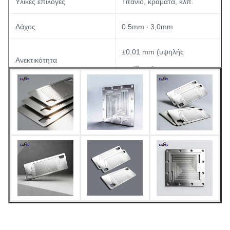
Υλικές επιλογές
Τιτάνιο, κράματα, κλπ.
Δάχος
0.5mm ∙ 3,0mm
±0,01 mm (υψηλής
Ανεκτικότητα
ακρίβειας)
Ηλεκτροβελτιωμένο
Τελεία επιφάνειας
(Ra<0,2μm), επικαλυμμένο
με PTFE, νιτρωμένο