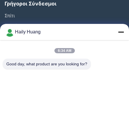
Γρήγοροι Σύνδεσμοι
Σπίτι
Προϊόντα
Haily Huang
Βίντεο
Σχετικά Με Εμάς
6:34 AM
Γύρος Εργοστασίων
Good day, what product are you looking for?
Έλεγχος Ποιότητας
Επαφή
Ειδήσεις
Υποθέσεις
Ακολουθήστε Μας.