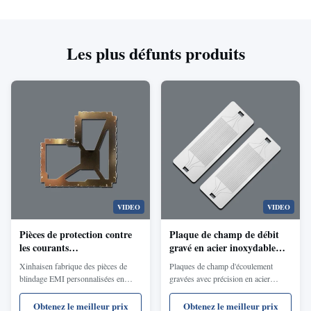
Les plus défunts produits
VIDEO
VIDEO
Pièces de protection contre
Plaque de champ de débit
les courants
gravé en acier inoxydable
électromagnétiques
316L 0,1 mm canal de débit
Xinhaisen fabrique des pièces de
Plaques de champ d'écoulement
personnalisées
fin pour électrolyseur PEM à
blindage EMI personnalisées en
gravées avec précision en acier
pile à combustible à
utilisant une technologie d'usinage
inoxydable 316L et alliage de titane,
hydrogène
photochimique de précision et de
dotées de canaux d'écoulement fins
Obtenez le meilleur prix
Obtenez le meilleur prix