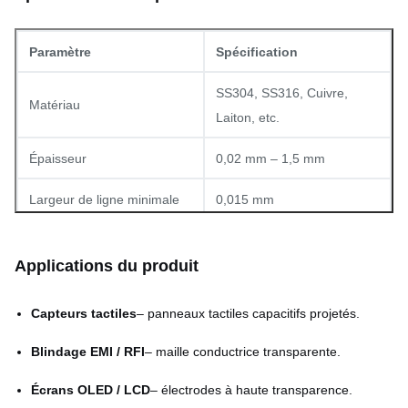
Paramètre
Spécification
SS304, SS316, Cuivre,
Matériau
Laiton, etc.
Épaisseur
0,02 mm – 1,5 mm
Largeur de ligne minimale
0,015 mm
Ouverture minimale (trou)
0,03 mm
Applications du produit
Tolérance
±0,01 mm (typique)
Capteurs tactiles
– panneaux tactiles capacitifs projetés.
1800 mm × 650 mm
Taille maximale du panneau
(personnalisable)
Blindage EMI / RFI
– maille conductrice transparente.
Carré, hexagonal,
Écrans OLED / LCD
– électrodes à haute transparence.