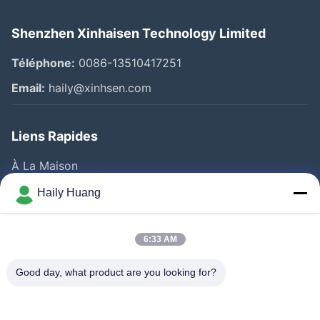
Shenzhen Xinhaisen Technology Limited
Téléphone:
0086-13510417251
Email:
haily@xinhsen.com
Liens Rapides
À La Maison
Produits
Haily Huang
Vidéos
A Propos De Nous
6:33 AM
Visite D'usine
Good day, what product are you looking for?
Contrôle De La Qualité
Contact