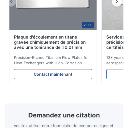
pretty good
A*a
VIDEO
A
Plaque d'écoulement en titane
Services d
Dec 10.2025
gravée chimiquement de précision
précision 
Pretty good.
avec une tolérance de ±0,01 mm
certifiés 
Precision-Etched Titanium Flow Plates for
13+ years ex
A*d
Heat Exchangers with High-Corrosion
aerospace, m
A
Resistance Flow Plate Overview Xinhaisen
applications.
Technology specializes in manufacturing
solutions wi
Nov 27.2025
Contact maintenant
high-precision chemically etched flow
instant quo
The mesh is precise and the packaging is excellent.
plates for plastic injection molding, die
for High-Pe
casting, and other industrial applications.
Industries 
Our flow plates offer superior flow control,
solutions po
exceptional durability, and precise channel
components
geometries that optimize material
(heat-resist
distribution in production processes. Flow
structural 
Demandez une citation
Plate Features Complex, Burr
(surgical to
Veuillez utiliser notre formulaire de contact en ligne ci-