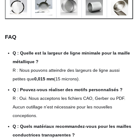
Livraison rapide
capacité de production
flexible
Prototypes acceptés ;
FAQ
Volumes petits à grands
commandes en gros
volumes bienvenues
Q : Quelle est la largeur de ligne minimale pour la maille
Approvisionnement interne
métallique ?
Expertise des matériaux
pour des matières
R : Nous pouvons atteindre des largeurs de ligne aussi
premières de haute qualité
petites que
0,015 mm
(15 microns).
Uniformité ±0,01 mm,
Q : Pouvez-vous réaliser des motifs personnalisés ?
Assurance qualité
contrôle dimensionnel strict
R : Oui. Nous acceptons les fichiers CAO, Gerber ou PDF.
Aucun outillage n'est nécessaire pour les nouvelles
Au service de l'optique, de
conceptions.
l'acoustique, du médical, de
Expérience industrielle
Q : Quels matériaux recommandez-vous pour les mailles
l'automobile et de
conductrices transparentes ?
l'électronique grand public