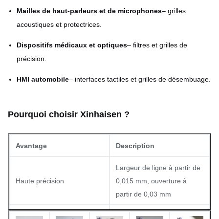
Types de motifs
conceptions CAO
Mailles de haut-parleurs et de microphones
– grilles
personnalisées
acoustiques et protectrices.
Finition de surface
Sans bavures, plat, propre
Dispositifs médicaux et optiques
– filtres et grilles de
précision.
HMI automobile
– interfaces tactiles et grilles de désembuage.
Pourquoi choisir Xinhaisen ?
Avantage
Description
Largeur de ligne à partir de
Haute précision
0,015 mm, ouverture à
partir de 0,03 mm
Temps d'outillage court,