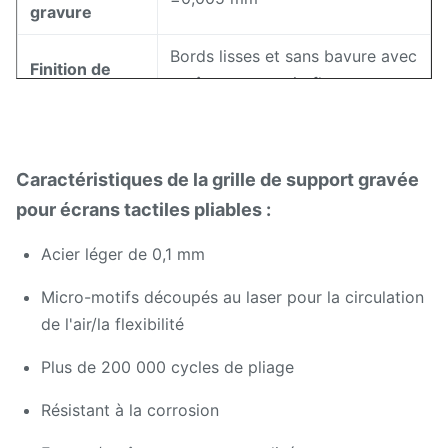
gravure
Bords lisses et sans bavure avec
Finition de
revêtements antireflet ou
surface
anticorrosion en option
Smartphones pliables,
Caractéristiques de la grille de support gravée
technologies portables, écrans
Applications
OLED/LCD flexibles, dispositifs
pour écrans tactiles pliables :
médicaux, composants
Acier léger de 0,1 mm
aérospatiaux
Micro-motifs découpés au laser pour la circulation
de l'air/la flexibilité
Plus de 200 000 cycles de pliage
Résistant à la corrosion