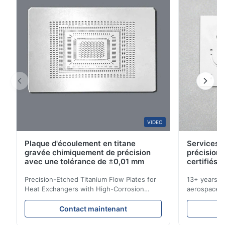
3
0
2
0
1
0
N*u
N
Jun 19.2025
Nice product, exactly what I needed
VIDEO
Plaque d'écoulement en titane
Services d
gravée chimiquement de précision
précision 
avec une tolérance de ±0,01 mm
certifiés 
Precision-Etched Titanium Flow Plates for
13+ years ex
Heat Exchangers with High-Corrosion
aerospace, m
Resistance Flow Plate Overview Xinhaisen
applications.
Technology specializes in manufacturing
solutions wi
Contact maintenant
high-precision chemically etched flow
instant quo