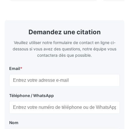
plates for plastic injection molding, die
for High-Pe
casting, and other industrial applications.
Industries 
Our flow plates offer superior flow control,
solutions po
exceptional durability, and precise channel
components
geometries that optimize material
(heat-resist
distribution in production processes. Flow
structural 
Demandez une citation
Plate Features Complex, Burr
(surgical to
Veuillez utiliser notre formulaire de contact en ligne ci-
dessous si vous avez des questions, notre équipe vous
contactera dès que possible.
Email
*
Téléphone / WhatsApp
Nom