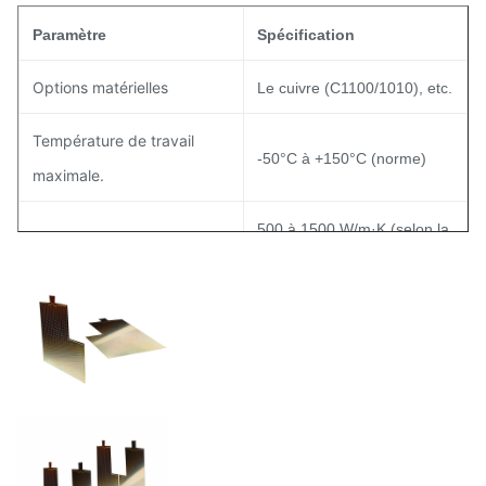
Paramètre
Spécification
Options matérielles
Le cuivre (C1100/1010), etc.
Température de travail
-50°C à +150°C (norme)
maximale.
500 à 1500 W/m·K (selon la
Conductivité thermique
taille du fluide)
Poudre en maille, en
Structure de la mèche
rainures et en sinterie
L'eau, l'ammoniac et
Fluides de travail
l'éthanol