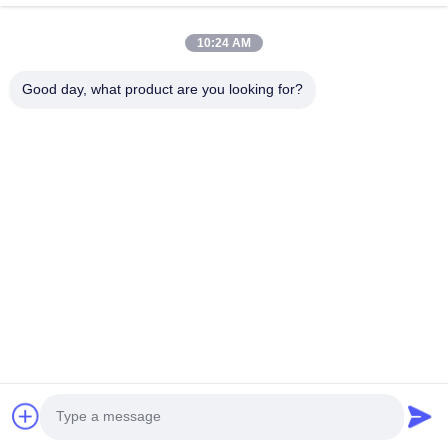
Vidéos
A Propos De Nous
10:24 AM
Visite D'usine
Good day, what product are you looking for?
Contrôle De La Qualité
Contact
Nouvelles
Les Affaires
Suivez-Nous!
©2025- Shenzhen Xinhaisen Technology Limited. . Tous droits réservés.