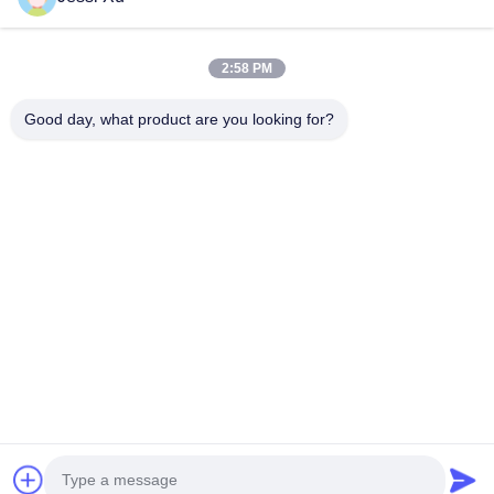
Vidéos
A Propos De Nous
2:58 PM
Visite D'usine
Good day, what product are you looking for?
Contrôle De La Qualité
Contact
Nouvelles
Les Affaires
Suivez-Nous!
©2025- Shenzhen Xinhaisen Technology Limited. . Tous droits réservés.