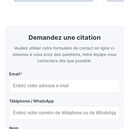
Technology est spécialisée dans la
livraison co
J*s
J
fabrication de plaques d'écoulement
instantané !
gravées chimiquement de haute précision
pour applic
Aug 26.2025
pour le moulage par injection ...
Secteurs que
Good communication, and very fast reponse. Fast production
and delivery.
Demandez une citation
Veuillez utiliser notre formulaire de contact en ligne ci-
dessous si vous avez des questions, notre équipe vous
contactera dès que possible.
Email
*
Téléphone / WhatsApp
Nom