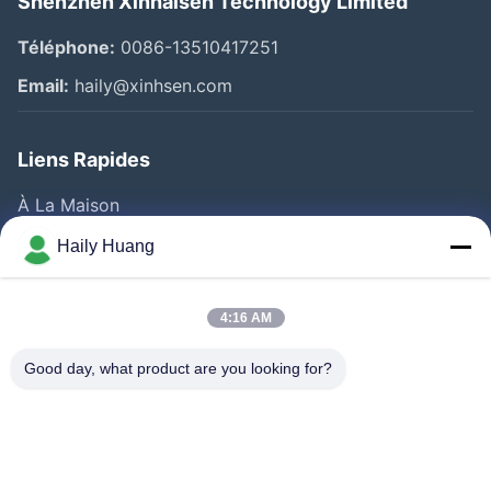
Shenzhen Xinhaisen Technology Limited
Téléphone:
0086-13510417251
Email:
haily@xinhsen.com
Liens Rapides
À La Maison
Produits
Haily Huang
Vidéos
A Propos De Nous
4:16 AM
Visite D'usine
Good day, what product are you looking for?
Contrôle De La Qualité
Contact
Nouvelles