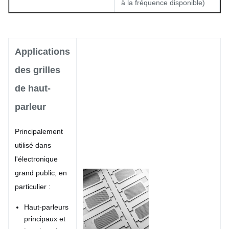
à la fréquence disponible)
30% - 70%
Ratio de surface ouverte
(personnalisable)
Applications
Ra ≤ 0.2μm (pour un flux
des grilles
Rugosité de surface
d'air lisse)
de haut-
Brut, Mat, Plaqué (Ni, Au,
parleur
Finition de surface
Sn, etc.)
Principalement
utilisé dans
l'électronique
grand public, en
particulier :
Haut-parleurs
principaux et