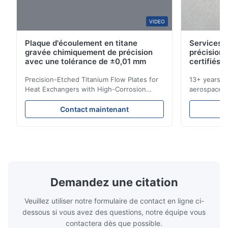
A*a
VIDEO
A
Plaque d'écoulement en titane
Services d
Dec 10.2025
gravée chimiquement de précision
précision 
Pretty good.
avec une tolérance de ±0,01 mm
certifiés 
Precision-Etched Titanium Flow Plates for
13+ years ex
A*d
Heat Exchangers with High-Corrosion
aerospace, m
A
Resistance Flow Plate Overview Xinhaisen
applications.
Technology specializes in manufacturing
solutions wi
Nov 27.2025
Contact maintenant
high-precision chemically etched flow
instant quo
The mesh is precise and the packaging is excellent.
plates for plastic injection molding, die
for High-Pe
casting, and other industrial applications.
Industries 
Our flow plates offer superior flow control,
solutions po
exceptional durability, and precise channel
components
geometries that optimize material
(heat-resist
distribution in production processes. Flow
structural 
Demandez une citation
Plate Features Complex, Burr
(surgical to
Veuillez utiliser notre formulaire de contact en ligne ci-
dessous si vous avez des questions, notre équipe vous
contactera dès que possible.