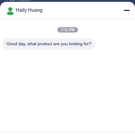
Produits
Haily Huang
Vidéos
A Propos De Nous
7:11 PM
Visite D'usine
Good day, what product are you looking for?
Contrôle De La Qualité
Contact
Nouvelles
Les Affaires
Suivez-Nous!