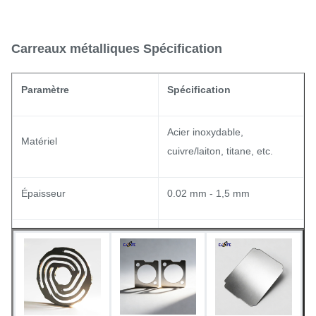
Carreaux métalliques Spécification
Paramètre
Spécification
Acier inoxydable,
Matériel
cuivre/laiton, titane, etc.
Épaisseur
0.02 mm - 1,5 mm
La tolérance
+/- 0,01 mm
Mat (Ra 0,8 μm) / Miroir (Ra
Finition de surface
0,1 μm)