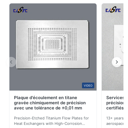
pièces gravées de précision conçues pour un
5
0
étanchéité et des performances supérieures dans des
4
100%
...
3
0
2
0
1
0
M*m
M
Sep 16.2025
The gasket is very thin. Good.
VIDEO
Plaque d'écoulement en titane
Services d
gravée chimiquement de précision
précision 
avec une tolérance de ±0,01 mm
certifiés 
Precision-Etched Titanium Flow Plates for
13+ years ex
Heat Exchangers with High-Corrosion
aerospace, m