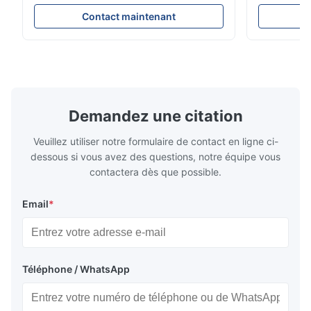
Resistance Flow Plate Overview Xinhaisen
applications.
Technology specializes in manufacturing
solutions wi
Contact maintenant
high-precision chemically etched flow
instant quo
plates for plastic injection molding, die
for High-Pe
casting, and other industrial applications.
Industries 
Our flow plates offer superior flow control,
solutions po
exceptional durability, and precise channel
components
geometries that optimize material
(heat-resist
distribution in production processes. Flow
structural 
Demandez une citation
Plate Features Complex, Burr
(surgical to
Veuillez utiliser notre formulaire de contact en ligne ci-
dessous si vous avez des questions, notre équipe vous
contactera dès que possible.
Email
*
Téléphone / WhatsApp