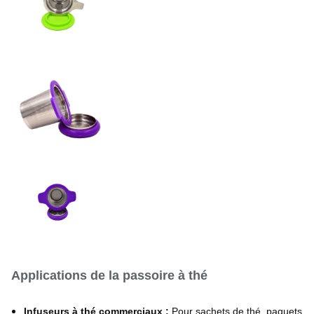
Découpé au laser et ébavuré
Finition des bords
≤0.05mm
Finition miroir / Finition
Traitement de surface
satinée
Applications de la passoire à thé
Infuseurs à thé commerciaux :
Pour sachets de thé, paquets