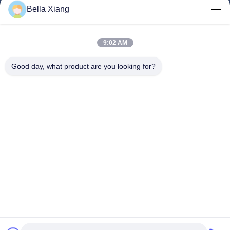
Produits
Bella Xiang
Vidéos
A Propos De Nous
9:02 AM
Visite D'usine
Good day, what product are you looking for?
Contrôle De La Qualité
Contact
Nouvelles
Les Affaires
Suivez-Nous!