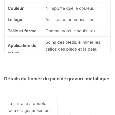
Couleur
N'importe quelle couleur.
Le logo
Assistance personnalisée
Taille et forme
Comme vous le souhaitez
Soins des pieds, éliminer les
Application du
callos des pieds et la peau
projet
morte
Procédure
Gravure chimique /grave photo
Précision, sans détecteur, sans
Détails du fichier du pied de gravure métallique
Caractéristique
connexion
Ne pas utiliser sur la peau
Des conseils
La surface à double
enflammée, sensible ou
chaleureux
face est généralement
endommagée