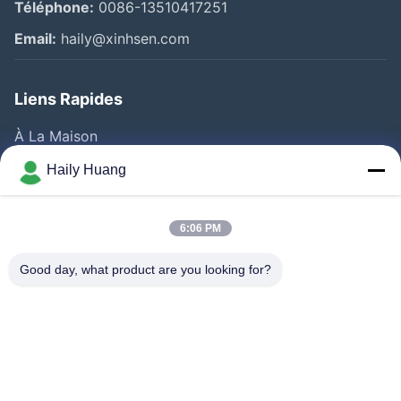
Téléphone:
0086-13510417251
Email:
haily@xinhsen.com
Liens Rapides
À La Maison
Produits
Haily Huang
Vidéos
A Propos De Nous
6:06 PM
Visite D'usine
Good day, what product are you looking for?
Contrôle De La Qualité
Contact
Nouvelles
Les Affaires