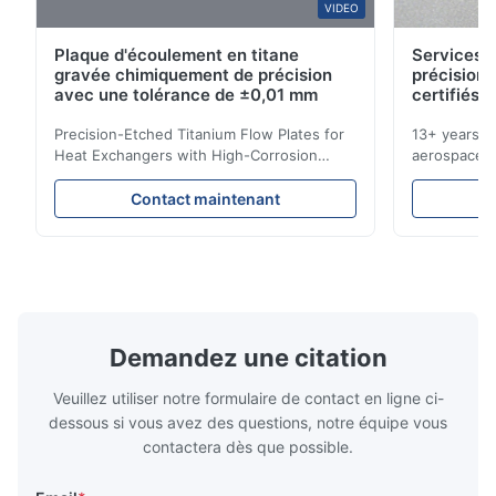
B*a
VIDEO
B
Plaque d'écoulement en titane
Services d
Feb 10.2026
gravée chimiquement de précision
précision 
So good!
avec une tolérance de ±0,01 mm
certifiés 
Precision-Etched Titanium Flow Plates for
13+ years ex
A*a
Heat Exchangers with High-Corrosion
aerospace, m
A
Resistance Flow Plate Overview Xinhaisen
applications.
Technology specializes in manufacturing
solutions wi
Dec 10.2025
Contact maintenant
high-precision chemically etched flow
instant quo
Pretty good.
plates for plastic injection molding, die
for High-Pe
casting, and other industrial applications.
Industries 
Our flow plates offer superior flow control,
solutions po
exceptional durability, and precise channel
components
geometries that optimize material
(heat-resist
distribution in production processes. Flow
structural 
Demandez une citation
Plate Features Complex, Burr
(surgical to
Veuillez utiliser notre formulaire de contact en ligne ci-
dessous si vous avez des questions, notre équipe vous
contactera dès que possible.