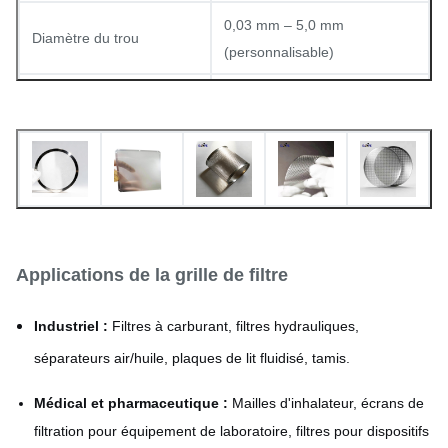
0,03 mm – 5,0 mm
Diamètre du trou
(personnalisable)
5 % – 80 % (selon la
Taux de surface ouverte
conception)
Précision de la grille
Jusqu'à 1 000 trous/cm²
Acier inoxydable, nickel,
Matériaux
cuivre, titane, alliages
Applications de la grille de filtre
Industriel :
Filtres à carburant, filtres hydrauliques,
séparateurs air/huile, plaques de lit fluidisé, tamis.
Médical et pharmaceutique :
Mailles d'inhalateur, écrans de
filtration pour équipement de laboratoire, filtres pour dispositifs