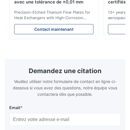
avec une tolérance de ±0,01 mm
certifiés 
Nov 26.2025
Precision-Etched Titanium Flow Plates for
13+ years ex
I think the blades they made are very precise. The packaging
Heat Exchangers with High-Corrosion
aerospace, m
is excellent and the product has no burrs. The service is also
Resistance Flow Plate Overview Xinhaisen
applications.
very good.
Technology specializes in manufacturing
solutions wi
Contact maintenant
high-precision chemically etched flow
instant quo
plates for plastic injection molding, die
for High-Pe
casting, and other industrial applications.
Industries 
Our flow plates offer superior flow control,
solutions po
exceptional durability, and precise channel
components
geometries that optimize material
(heat-resist
distribution in production processes. Flow
structural 
Demandez une citation
Plate Features Complex, Burr
(surgical to
Veuillez utiliser notre formulaire de contact en ligne ci-
dessous si vous avez des questions, notre équipe vous
contactera dès que possible.
Email
*