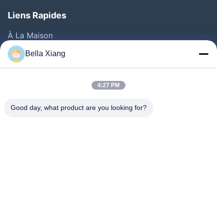
Liens Rapides
À La Maison
Produits
Bella Xiang
Vidéos
A Propos De Nous
4:27 PM
Visite D'usine
Good day, what product are you looking for?
Contrôle De La Qualité
Contact
Nouvelles
Les Affaires
Suivez-Nous!