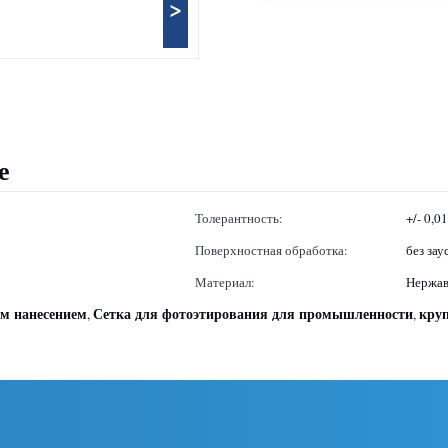
>
е
Толерантность:
+/- 0,0
Поверхностная обработка:
без зау
Материал:
Нержав
м нанесением
Сетка для фотоэтирования для промышленности
кру
,
,