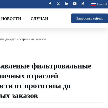
Русский
НОВОСТИ
СЛУЧАИ
Запросить сейчас
ипа до крупносерийных заказов
равленые фильтровальные
зличных отраслей
ти от прототипа до
ых заказов