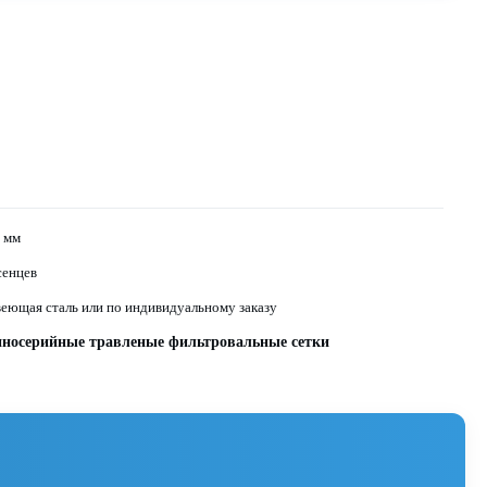
1 мм
сенцев
еющая сталь или по индивидуальному заказу
пносерийные травленые фильтровальные сетки