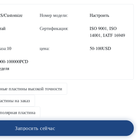
S/Customize
Номер модели:
Настроить
тай
Сертификация:
ISO 9001, ISO
14001, IATF 16949
аза:
10
цена:
50-100USD
000-100000PCD
еделя
ные пластины высокой точности
астины на заказ
полярная пластина
З
а
п
р
о
с
и
т
ь
с
е
й
ч
а
с