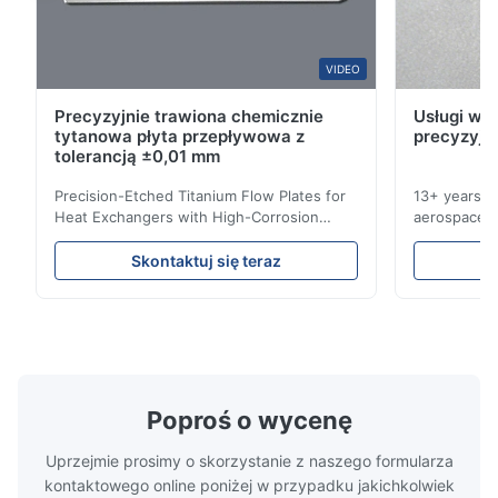
This product is really precise.
B*a
VIDEO
B
Precyzyjnie trawiona chemicznie
Usługi wyt
Feb 10.2026
tytanowa płyta przepływowa z
precyzyjn
So good!
tolerancją ±0,01 mm
Precision-Etched Titanium Flow Plates for
13+ years ex
A*a
Heat Exchangers with High-Corrosion
aerospace, m
A
Resistance Flow Plate Overview Xinhaisen
applications.
Technology specializes in manufacturing
solutions wi
Dec 10.2025
Skontaktuj się teraz
high-precision chemically etched flow
instant quo
Pretty good.
plates for plastic injection molding, die
for High-Pe
casting, and other industrial applications.
Industries 
Our flow plates offer superior flow control,
solutions po
exceptional durability, and precise channel
components
geometries that optimize material
(heat-resist
distribution in production processes. Flow
structural 
Poproś o wycenę
Plate Features Complex, Burr
(surgical to
Uprzejmie prosimy o skorzystanie z naszego formularza
kontaktowego online poniżej w przypadku jakichkolwiek