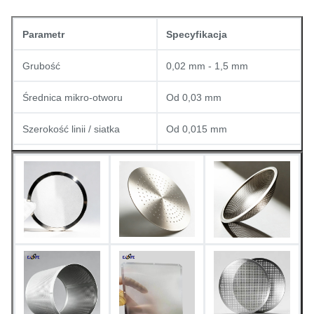
Parametr
Specyfikacja
Grubość
0,02 mm - 1,5 mm
Średnica mikro-otworu
Od 0,03 mm
Szerokość linii / siatka
Od 0,015 mm
Wykończenie powierzchni
Bez zadziorów
Stal nierdzewna, miedź,
Dostępne materiały
aluminium, tytan itp.