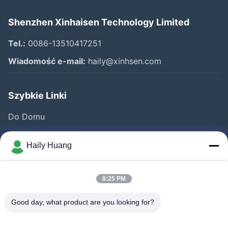
Shenzhen Xinhaisen Technology Limited
Tel.:
0086-13510417251
Wiadomość e-mail:
haily@xinhsen.com
Szybkie Linki
Do Domu
Produkty
Haily Huang
Filmy
O Nas
8:25 PM
Wycieczka Po Fabryce
Good day, what product are you looking for?
Kontrola Jakości
Skontaktuj Się Z Nami