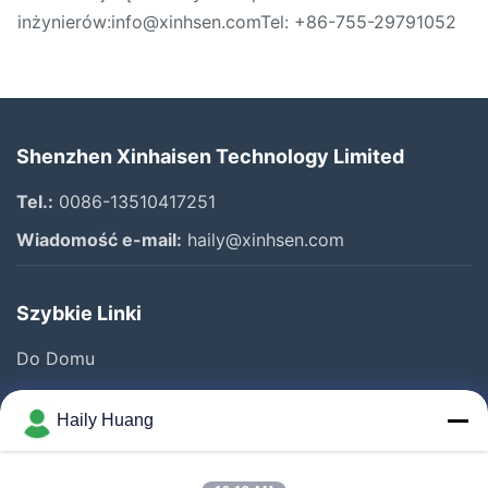
inżynierów:
info@xinhsen.com
Tel: +86-755-29791052
Shenzhen Xinhaisen Technology Limited
Tel.:
0086-13510417251
Wiadomość e-mail:
haily@xinhsen.com
Szybkie Linki
Do Domu
Produkty
Haily Huang
Filmy
O Nas