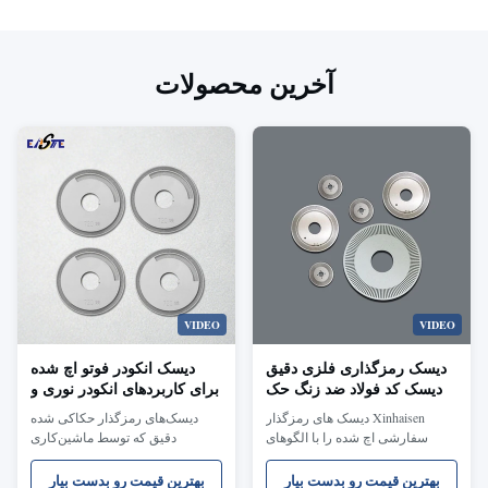
آخرین محصولات
VIDEO
VIDEO
دیسک رمزگذاری فلزی دقیق
دیسک انکودر فوتو اچ شده
دیسک کد فولاد ضد زنگ حک
برای کاربردهای انکودر نوری و
شده شیمیایی
چرخشی
Xinhaisen دیسک های رمزگذار
دیسک‌های رمزگذار حکاکی شده
سفارشی اچ شده را با الگوهای
دقیق که توسط ماشین‌کاری
بسیار ظریف برای سیستم های
شیمیایی عکس با لبه‌های بدون
رمزگذار نوری و چرخشی تولید می
سوراخ، دقت بالا، الگوهای خط
بهترین قیمت رو بدست بیار
بهترین قیمت رو بدست بیار