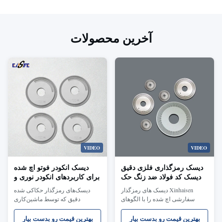
آخرین محصولات
VIDEO
VIDEO
دیسک رمزگذاری فلزی دقیق
دیسک انکودر فوتو اچ شده
دیسک کد فولاد ضد زنگ حک
برای کاربردهای انکودر نوری و
شده شیمیایی
چرخشی
Xinhaisen دیسک های رمزگذار
دیسک‌های رمزگذار حکاکی شده
سفارشی اچ شده را با الگوهای
دقیق که توسط ماشین‌کاری
بسیار ظریف برای سیستم های
شیمیایی عکس با لبه‌های بدون
رمزگذار نوری و چرخشی تولید می
سوراخ، دقت بالا، الگوهای خط
بهترین قیمت رو بدست بیار
بهترین قیمت رو بدست بیار