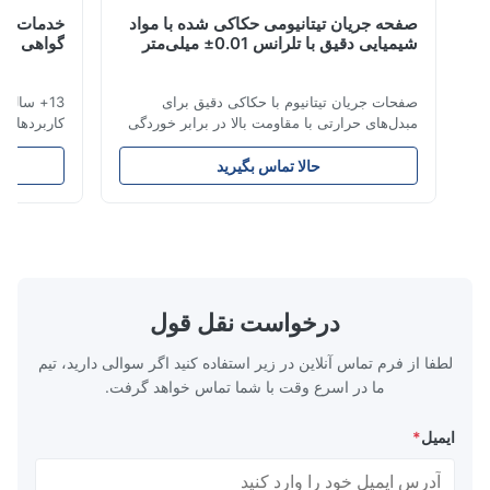
صفحه جریان تیتانیومی حکاکی شده با مواد
خدمات صیقل تی
Dec 11.2025
شیمیایی دقیق با تلرانس 0.01± میلی‌متر
گواهی شده ایز
Good.The product is precise and the packaging is excelle
صفحات جریان تیتانیوم با حکاکی دقیق برای
13+ سال تخصص 
Aaron
مبدل‌های حرارتی با مقاومت بالا در برابر خوردگی
کاربردهای هوافض
مرور کلی صفحات جریانشرکت Xinhaisen
Technology در تولید صفحات جریان با حکاکی
تحویل رقابتی. ق
Dec 10.2025
حالا تماس بگیرید
ح
شیمیایی با دقت بالا برای قالب‌گیری تزریقی
حکاکی تیتانیوم بر
Good comunication, fullfilled as expected. Fully satisfi
پلاستیک، ریخته‌گری دایکست و سایر کاربردهای
صنایعی که ما به 
صنعتی تخصص دارد. صفحات جریان ما کنترل
حکاکی تیتانیوم م
جریان برتر، دو...
سرا...
درخواست نقل قول
لطفا از فرم تماس آنلاین در زیر استفاده کنید اگر سوالی دارید، تیم
ما در اسرع وقت با شما تماس خواهد گرفت.
ایمیل
*