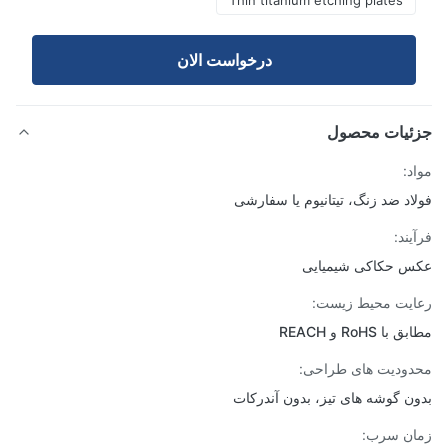
Thin titanium etching plates
درخواست الان
ئیات محصول
د:
اد ضد زنگ، تیتانیوم یا سفارشی
یند:
 حکاکی شیمیایی
یت محیط زیست:
ا RoHS و REACH
ودیت های طراحی:
ن گوشه های تیز، بدون آندرکات
ن سرب: