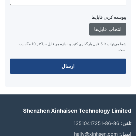
پیوست کردن فایل‌ها
انتخاب فایل‌ها
شما می‌توانید تا 5 فایل بارگذاری کنید و اندازه هر فایل حداکثر 10 مگابایت
است.
ارسال
Shenzhen Xinhaisen Technology Limit
ن:
86-86-13510417251
یل:
haily@xinhsen.com