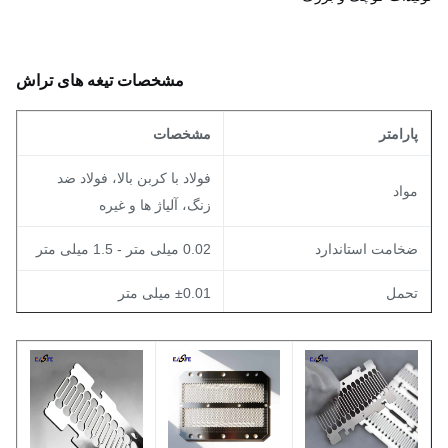
مشخصات تیغه های تراش
ارامتر
مشخصات
فولاد با کربن بالا، فولاد ضد
واد
زنگ، آلیاژ ها و غیره
خامت استاندارد
0.02 میلی متر - 1.5 میلی متر
حمل
±0.01 میلی متر
< 0.2 μm قابل دستیابی (معتمد
ضوح لبه (Ra)
به پردازش بعدی)
روشن، مات، یا به عنوان هر
وشش سطح
نیاز