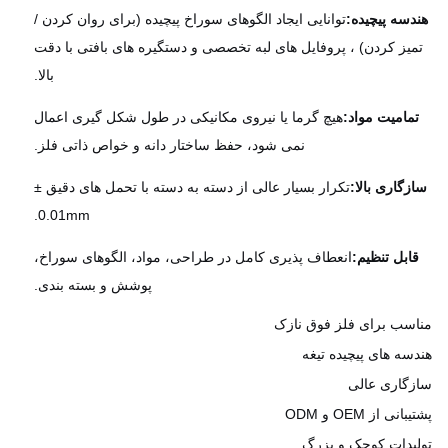
دسه پیچیده:
توانایی ایجاد الگوهای سوراخ پیچیده (برای روان کردن /
یز کردن) ، پروفایل های لبه تخصصی و دستگیره های بافتی با دقت
بالا.
ماميت مواد:
هیچ گرما یا نیروی مکانیکی در طول شکل گیری اعمال
نمی شود، حفظ ساختار دانه و خواص ذاتی فلز.
زگاری بالا:
تکرار بسیار عالی از دسته به دسته با تحمل های دقیق ±
0.01mm.
ابل تنظیم:
انعطاف پذیری کامل در طراحی، مواد، الگوهای سوراخ،
پوشش و بسته بندی.
سب برای فلز فوق نازک
سه های پیچیده تیغه
گاری عالی
نی از OEM و ODM
یدات کوچک و بزرگ