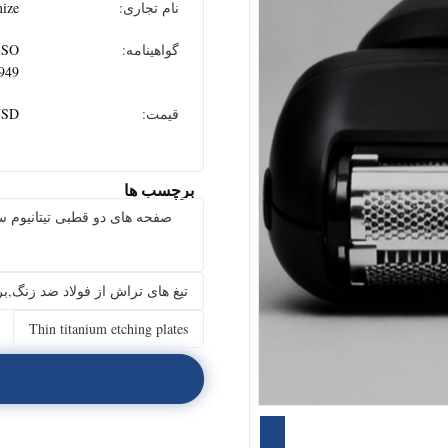
نام تجاری:
ize
گواهینامه:
ISO
949
قیمت:
USD
برچسب ها
صفحه های دو قطبی تیتانیوم 
تیغ های تراش از فولاد ضد زنگ,ب
Thin titanium etching plates