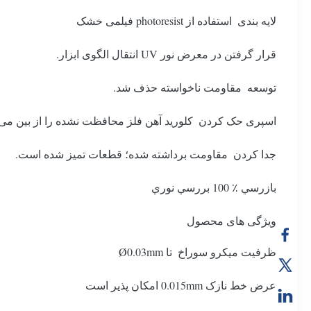
لایه بندی ️ استفاده از photoresist فیلمی خشک
قرار گرفتن در معرض نور UV انتقال الگوی ابزار.
توسعه ️ مقاومت ناخواسته حذف شد.
اسپری حک کردن ️ کلورید آهن فلز محافظت نشده را از بین می 
جدا کردن ️ مقاومت برداشته شده؛ قطعات تمیز شده است.
بازرسي ٪ 100 بررسي نوري
ویژگی های محصول
ظرفیت میکرو سوراخ ️ تا Ø0.03mm
عرض خط نازک 0.015mm امکان پذیر است