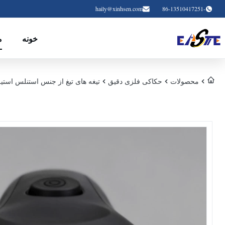
haily@xinhsen.com
-86-13510417251
خونه
م
محصولات
حکاکی فلزی دقیق
تیغه های تیغ از جنس استنلس استیل