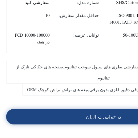
XHS/Custom
شماره مدل:
سفارشی کنید
ISO 9001, 
حداقل مقدار سفارش:
10
14001, IATF 16
50-100
توانایی عرضه:
10000-100000 PCD
در هفته
سفارشی,بطری های سلول سوخت تیتانیوم,صفحه های حکاکی نازک از
تیتانیوم
رقی دقیق فلزی بدون برقی,تیغه های تراش تراش کوچک OEM
د
ر
خ
و
ا
س
ت
ا
ل
ا
ن