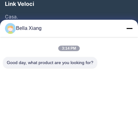
Link Veloci
Casa.
Prodotti
Bella Xiang
Video
Chi Siamo
3:14 PM
Fatory Tour
Good day, what product are you looking for?
Controllo Della Qualità
Contattaci
Notizie
Casi
Seguiteci.