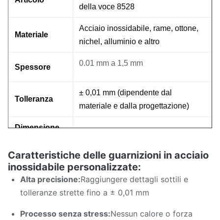
della voce 8528
metallica garantiscono consistenza,
qualità e rapida risposta.
Acciaio inossidabile, rame, ottone,
Materiale
nichel, alluminio e altro
0.01 mm a 1,5 mm
Spessore
± 0,01 mm (dipendente dal
Tolleranza
materiale e dalla progettazione)
Dimensione
massima del
Fino a 600 mm x 800 mm
Caratteristiche delle guarnizioni in acciaio
foglio
inossidabile personalizzate:
Processo
Grafia chimica/grafia fotografica
Alta precisione:
Raggiungere dettagli sottili e
tolleranze strette fino a ± 0,01 mm
Matte, luminose o post-elaborazione
Finitura
su misura (anodizzazione,
Processo senza stress:
Nessun calore o forza
superficiale