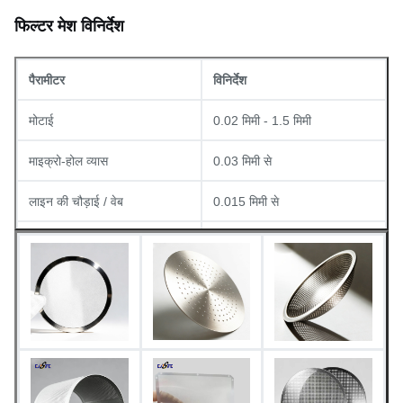
फिल्टर मेश विनिर्देश
पैरामीटर
विनिर्देश
मोटाई
0.02 मिमी - 1.5 मिमी
माइक्रो-होल व्यास
0.03 मिमी से
लाइन की चौड़ाई / वेब
0.015 मिमी से
सतह फिनिश
बर्र-मुक्त
स्टेनलेस स्टील, तांबा, एल्यूमीनियम,
उपलब्ध सामग्री
टाइटेनियम, आदि।