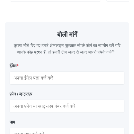
Pretty good.
plates for plastic injection molding, die
for High-Pe
casting, and other industrial applications.
Industries 
Our flow plates offer superior flow control,
solutions po
exceptional durability, and precise channel
components
geometries that optimize material
(heat-resist
distribution in production processes. Flow
structural 
बोली मांगें
Plate Features Complex, Burr
(surgical to
कृपया नीचे दिए गए हमारे ऑनलाइन पूछताछ संपर्क फ़ॉर्म का उपयोग करें यदि
आपके कोई प्रश्न हैं, तो हमारी टीम जल्द से जल्द आपसे संपर्क करेगी।
ईमेल
*
फ़ोन / व्हाट्सएप
नाम