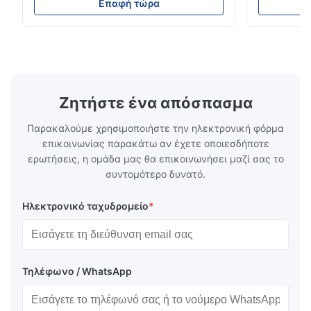
της πλάκας ροήςΗ τεχνολογία Xinhaisen
εφαρμογές.Π
Dec 10.2025
Επαφή τώρα
ειδικεύεται στην κατασκευή υψηλής
πλήρους κύ
Good comunication, fullfilled as expected. Fully satisfied.
ακρίβειας χημικά χαραγμένων πλακών
χρόνους πα
ροής για πλαστική ένεση, χύτευση με πεδίο
χαρακτικής 
και άλλες βιομηχανικές εφαρμογές.Οι ...
υψηλών επι
οποίες υπηρ
Ζητήστε ένα απόσπασμα
Παρακαλούμε χρησιμοποιήστε την ηλεκτρονική φόρμα
επικοινωνίας παρακάτω αν έχετε οποιεσδήποτε
ερωτήσεις, η ομάδα μας θα επικοινωνήσει μαζί σας το
συντομότερο δυνατό.
Ηλεκτρονικό ταχυδρομείο
*
Τηλέφωνο / WhatsApp