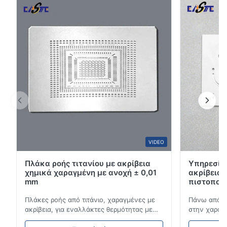
και υψηλή ακρίβεια διαστάσεων.
4
33%
3
0
2
0
1
0
L*i
L
Jan 23.2026
Very precision.
W*r
VIDEO
W
Πλάκα ροής τιτανίου με ακρίβεια
Υπηρεσίες
Dec 11.2025
χημικά χαραγμένη με ανοχή ± 0,01
ακρίβεια
Good.The product is precise and the packaging is excellent.
mm
πιστοποίη
Πλάκες ροής από τιτάνιο, χαραγμένες με
Πάνω από 1
Aaron
ακρίβεια, για εναλλάκτες θερμότητας με
στην χαρακτ
A
υψηλή αντοχή στη διάβρωση Επισκόπηση
αεροδιαστημ