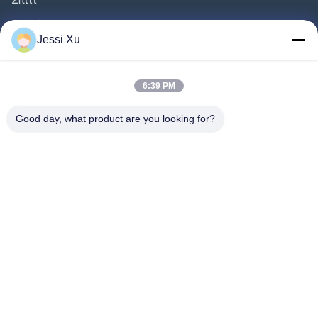
Προϊόντα
Jessi Xu
Βίντεο
Σχετικά Με Εμάς
6:39 PM
Γύρος Εργοστασίων
Good day, what product are you looking for?
Έλεγχος Ποιότητας
Επαφή
Ειδήσεις
Υποθέσεις
Ακολουθήστε Μας.