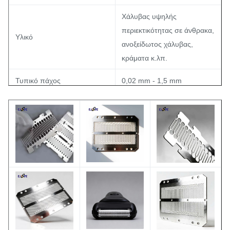
Χάλυβας υψηλής
περιεκτικότητας σε άνθρακα,
Υλικό
ανοξείδωτος χάλυβας,
κράματα κ.λπ.
Τυπικό πάχος
0,02 mm - 1,5 mm
Ανοχή
±0,01 χλστ
< 0,2 μm επιτεύξιμα
Ευκρίνεια άκρων (Ra)
(εξαρτάται από την
επεξεργασία)
Φωτεινό, ματ ή σύμφωνα με
Φινίρισμα Επιφανείας
την απαίτηση