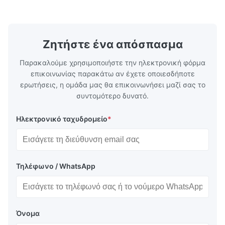
on.
Our flow plates offer superior flow control,
solutions po
exceptional durability, and precise channel
components
geometries that optimize material
(heat-resist
distribution in production processes. Flow
structural 
Ζητήστε ένα απόσπασμα
Plate Features Complex, Burr
(surgical to
Παρακαλούμε χρησιμοποιήστε την ηλεκτρονική φόρμα
επικοινωνίας παρακάτω αν έχετε οποιεσδήποτε
ερωτήσεις, η ομάδα μας θα επικοινωνήσει μαζί σας το
συντομότερο δυνατό.
Ηλεκτρονικό ταχυδρομείο
*
Τηλέφωνο / WhatsApp
Όνομα