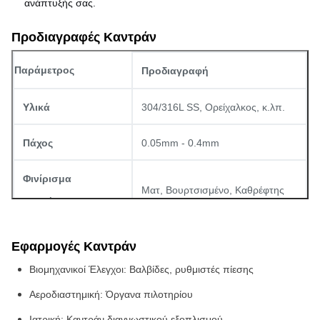
ανάπτυξής σας.
Προδιαγραφές Καντράν
Παράμετρος
Προδιαγραφή
Υλικά
304/316L SS, Ορείχαλκος, κ.λπ.
Πάχος
0.05mm - 0.4mm
Φινίρισμα
Ματ, Βουρτσισμένο, Καθρέφτης
Επιφάνειας
Επιλογές
Εφαρμογές Καντράν
Ni, Cr, Au, Μαύρο Οξείδιο
Επιμετάλλωσης
Βιομηχανικοί Έλεγχοι
: Βαλβίδες, ρυθμιστές πίεσης
Αεροδιαστημική
: Όργανα πιλοτηρίου
Ιατρική
: Καντράν διαγνωστικού εξοπλισμού