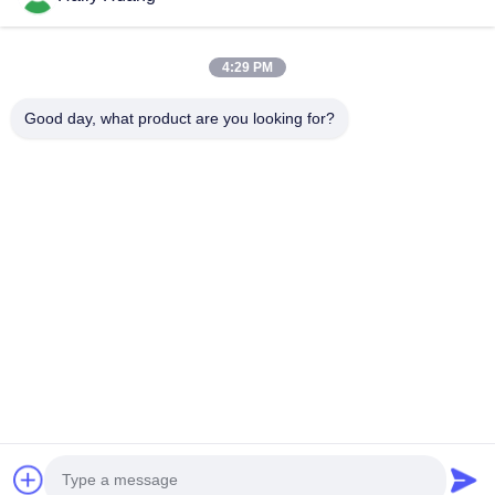
Βίντεο
Σχετικά Με Εμάς
4:29 PM
Γύρος Εργοστασίων
Good day, what product are you looking for?
Έλεγχος Ποιότητας
Επαφή
Ειδήσεις
Υποθέσεις
Ακολουθήστε Μας.
©2025- Shenzhen Xinhaisen Technology Limited. . Διατηρούνται όλα τα
πνευματικά δικαιώματα.