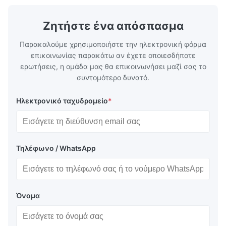
exceptional durability, and precise channel
components
geometries that optimize material
(heat-resist
distribution in production processes. Flow
structural 
Ζητήστε ένα απόσπασμα
Plate Features Complex, Burr
(surgical to
Παρακαλούμε χρησιμοποιήστε την ηλεκτρονική φόρμα
επικοινωνίας παρακάτω αν έχετε οποιεσδήποτε
ερωτήσεις, η ομάδα μας θα επικοινωνήσει μαζί σας το
συντομότερο δυνατό.
Ηλεκτρονικό ταχυδρομείο
*
Τηλέφωνο / WhatsApp
Όνομα