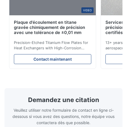
B*a
VIDEO
B
Plaque d'écoulement en titane
Services d
Feb 10.2026
gravée chimiquement de précision
précision 
So good!
avec une tolérance de ±0,01 mm
certifiés 
Precision-Etched Titanium Flow Plates for
13+ years ex
A*a
Heat Exchangers with High-Corrosion
aerospace, m
A
Resistance Flow Plate Overview Xinhaisen
applications.
Technology specializes in manufacturing
solutions wi
Dec 10.2025
Contact maintenant
high-precision chemically etched flow
instant quo
Pretty good.
plates for plastic injection molding, die
for High-Pe
casting, and other industrial applications.
Industries 
Our flow plates offer superior flow control,
solutions po
exceptional durability, and precise channel
components
geometries that optimize material
(heat-resist
distribution in production processes. Flow
structural 
Demandez une citation
Plate Features Complex, Burr
(surgical to
Veuillez utiliser notre formulaire de contact en ligne ci-
dessous si vous avez des questions, notre équipe vous
contactera dès que possible.