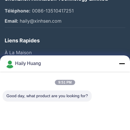
Téléphone:
0086-13510417251
Email:
haily@xinhsen.com
Liens Rapides
À La Maison
Produits
Haily Huang
Vidéos
A Propos De Nous
9:51 PM
Visite D'usine
Good day, what product are you looking for?
Contrôle De La Qualité
Contact
Nouvelles