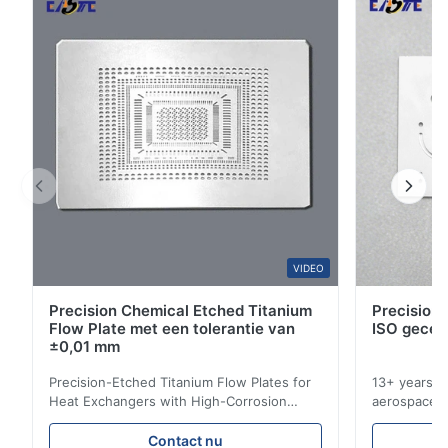
4
33%
steunplaten voor ...
3
0
2
0
1
0
David
D
Jan 26.2026
The product is ultra-precision.
W*r
VIDEO
W
Precision Chemical Etched Titanium
Precision 
Dec 11.2025
Flow Plate met een tolerantie van
ISO gecer
Good.The product is precise and the packaging is excellent.
±0,01 mm
Precision-Etched Titanium Flow Plates for
13+ years ex
Aaron
Heat Exchangers with High-Corrosion
aerospace, m
A
Resistance Flow Plate Overview Xinhaisen
applications.
Technology specializes in manufacturing
solutions wi
Dec 10.2025
Contact nu