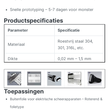
Snelle prototyping – 5-7 dagen voor monster
Productspecificaties
Parameter
Specificatie
Roestvrij staal 304,
Materiaal
301, 316L, etc.
Dikte
0,02 mm – 1,5 mm
Lijndikte (min)
0,015 mm
Braamhoogte
<0,005 mm
Toepassingen
Mat / gepolijst naar
Oppervlakteafwerking
behoefte
Buitenfolie voor elektrische scheerapparaten – Roterend &
folietype