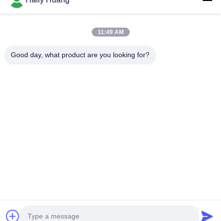
Videos
Over Ons
11:49 AM
Fabrieksreis
Good day, what product are you looking for?
Kwaliteitscontrole
Contacteer Ons
Nieuws
Gevallen
Volg Ons.
©2025- Shenzhen Xinhaisen Technology Limited. . Alle rechten
voorbehoudena.