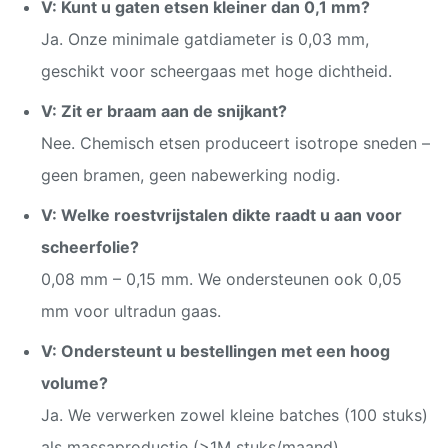
V: Kunt u gaten etsen kleiner dan 0,1 mm?
Directe inkoop – snel +
Materiaalbeheer
Ja. Onze minimale gatdiameter is 0,03 mm,
consistent
geschikt voor scheergaas met hoge dichtheid.
Grootte
Kan worden aangepast
V: Zit er braam aan de snijkant?
5-7 dagen voor
Nee. Chemisch etsen produceert isotrope sneden –
Levertijd
monsters, 7-15 dagen
geen bramen, geen nabewerking nodig.
voor massaproductie
V: Welke roestvrijstalen dikte raadt u aan voor
scheerfolie?
0,08 mm – 0,15 mm. We ondersteunen ook 0,05
mm voor ultradun gaas.
V: Ondersteunt u bestellingen met een hoog
volume?
Ja. We verwerken zowel kleine batches (100 stuks)
als massaproductie (>1M stuks/maand).