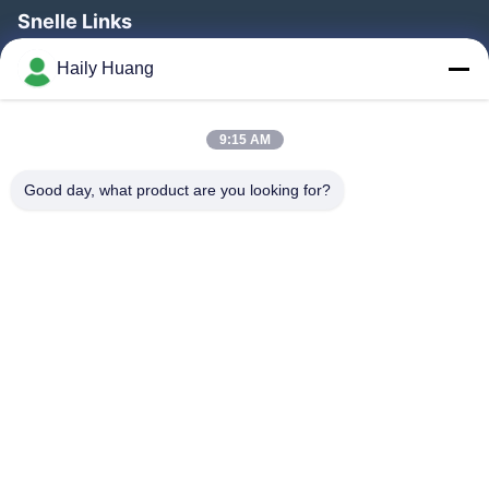
Snelle Links
Huis
Haily Huang
Producten
Videos
9:15 AM
Over Ons
Good day, what product are you looking for?
Fabrieksreis
Kwaliteitscontrole
Contacteer Ons
Nieuws
Gevallen
Volg Ons.