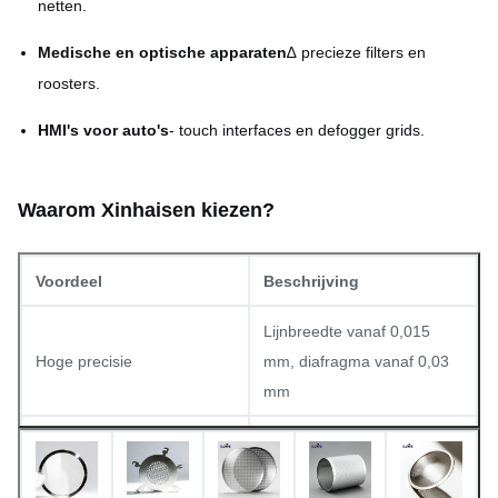
netten.
Afwerking van het oppervlak
Vloervrij, plat, schoon
Medische en optische apparaten
∆ precieze filters en
roosters.
HMI's voor auto's
- touch interfaces en defogger grids.
Waarom Xinhaisen kiezen?
Voordeel
Beschrijving
Lijnbreedte vanaf 0,015
Hoge precisie
mm, diafragma vanaf 0,03
mm
Korte werktijd, flexibele
Snelle levering
productiecapaciteit