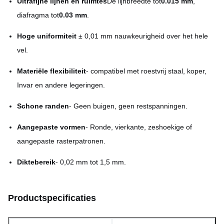
Ultrafijne lijnen en ruimtes
De lijnbreedte tot
0.015 mm
,
diafragma tot
0.03 mm
.
Hoge uniformiteit
️ ± 0,01 mm nauwkeurigheid over het hele
vel.
Materiële flexibiliteit
- compatibel met roestvrij staal, koper,
Invar en andere legeringen.
Schone randen
- Geen buigen, geen restspanningen.
Aangepaste vormen
- Ronde, vierkante, zeshoekige of
aangepaste rasterpatronen.
Diktebereik
- 0,02 mm tot 1,5 mm.
Productspecificaties