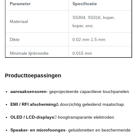
Parameter
Specificatie
SS304, SS316, koper,
Materiaal
koper, enz.
Dikte
0.02 mm 1.5 mm
Minimale lijnbreedte
0.015 mm
Minimale opening (gat)
0.03 mm
Producttoepassingen
Tolerantie
±0,01 mm (typisch)
aanraaksensoren
- geprojecteerde capacitieve touchpanelen.
Maximale grootte van het
1800 mm × 650 mm
paneel
(aanpasbaar)
EMI / RFI afscherming
∆ doorzichtig geleidend maatschap.
Vierkante, zeshoekige, op
OLED / LCD-displays
 hoogtransparante elektroden.
Vormtypen
maat gemaakte CAD-
Speaker- en microfoonges
- geluidsnetten en beschermende
ontwerpen