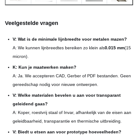
Prototypes aanvaard;
Kleine tot grote volumes
orders in grote
Veelgestelde vragen
hoeveelheden ontvangen
Interne inkoop van
V: Wat is de minimale lijnbreedte voor metalen mazen?
Materiële deskundigheid
grondstoffen van hoge
A: We kunnen lijnbreedtes bereiken zo klein als
0.015 mm
(15
kwaliteit
micron).
K: Kun je maatwerken maken?
Eenvormigheid ±0,01 mm,
Kwaliteitsborging
strikte afmetingscontrole
A: Ja. We accepteren CAD, Gerber of PDF bestanden. Geen
gereedschap nodig voor nieuwe ontwerpen.
Optische, akoestische,
V: Welke materialen bevelen u aan voor transparant
Ervaring in de sector
medische, automobiel- en
geleidend gaas?
consumentenelektronica
A: Koper, roestvrij staal of Invar, afhankelijk van de eisen aan
geleidbaarheid, transparantie en thermische uitbreiding.
V: Biedt u etsen aan voor prototype hoeveelheden?