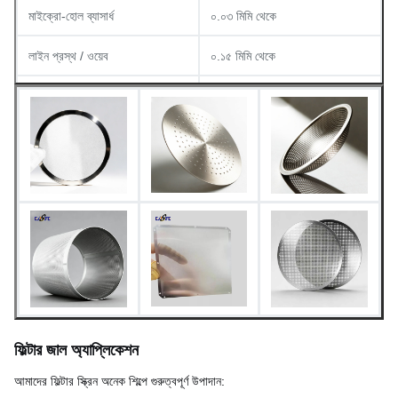
মাইক্রো-হোল ব্যাসার্ধ
০.০৩ মিমি থেকে
লাইন প্রস্থ / ওয়েব
০.১৫ মিমি থেকে
পৃষ্ঠতল সমাপ্তি
বোর-মুক্ত
স্টেইনলেস স্টিল, কপার, অ্যালুমিনিয়াম,
উপলভ্য উপকরণ
টাইটানিয়াম ইত্যাদি
ফিল্টার জাল অ্যাপ্লিকেশন
আমাদের ফিল্টার স্ক্রিন অনেক শিল্পে গুরুত্বপূর্ণ উপাদান: