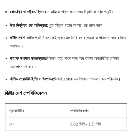
বোর-ফ্রি ও স্ট্রেস-ফ্রি:
কোন যান্ত্রিক শক্তি মানে কোন বিকৃতি বা দুর্বল পয়েন্ট।
উচ্চ নির্ভুলতা এবং অভিন্নতা:
পুরো স্ক্রিনে গর্তের আকার এবং বন্টন সমান।
জটিল নকশা:
জটিল প্যাটার্ন এবং মাইক্রো-হোল তৈরি করার ক্ষমতা যা পঞ্চিং বা লেজার দিয়ে
অসম্ভব।
ব্যাপক উপাদান সামঞ্জস্যতাঃ
বিভিন্ন ধাতুর সাথে কাজ করে তাদের অন্তর্নিহিত বৈশিষ্ট্য
সমালোচনা না করে।
র্যাপিড প্রোটোটাইপিং ও উৎপাদন:
ডিজাইন থেকে ভর উৎপাদন পর্যন্ত দ্রুত পরিবর্তন।
ফিল্টার মেশ স্পেসিফিকেশন
প্যারামিটার
স্পেসিফিকেশন
বেধ
0.02 মিমি - 1.5 মিমি