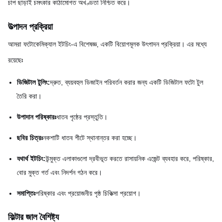
চাপ ছাড়াই চমৎকার কাঠামোগত অখণ্ডতা নিশ্চিত করে।
উত্পাদন প্রক্রিয়া
আমরা ফটোকেমিক্যাল ইটচিং-এ বিশেষজ্ঞ, একটি বিয়োগমূলক উৎপাদন প্রক্রিয়া। এর মধ্যে
রয়েছেঃ
ডিজিটাল টুলিং:
দ্রুত, ব্যয়বহুল ডিজাইন পরিবর্তন করার জন্য একটি ডিজিটাল ফটো টুল
তৈরি করা।
উপাদান পরিষ্কারঃ
ধাতব পৃষ্ঠের প্রস্তুতি।
ছবির চিত্রঃ
নকশাটি ধাতব শীটে স্থানান্তর করা হচ্ছে।
যথার্থ ইটচিং:
উন্মুক্ত এলাকাগুলো দ্রবীভূত করতে রাসায়নিক এজেন্ট ব্যবহার করে, পরিষ্কার,
বোর মুক্ত গর্ত এবং নিদর্শন গঠন করে।
সমাপ্তিঃ
পরিষ্কার এবং প্রয়োজনীয় পৃষ্ঠ চিকিত্সা প্রয়োগ।
ফিল্টার জাল বৈশিষ্ট্য