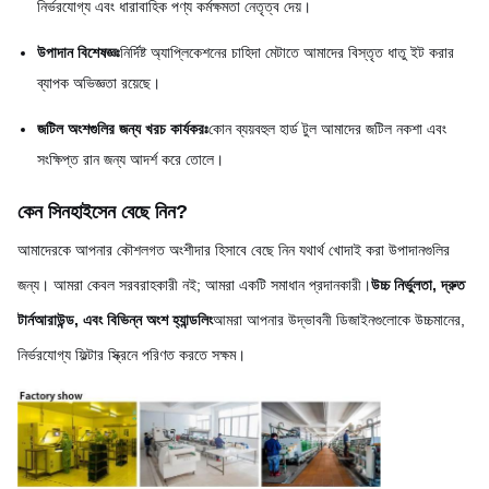
নির্ভরযোগ্য এবং ধারাবাহিক পণ্য কর্মক্ষমতা নেতৃত্ব দেয়।
উপাদান বিশেষজ্ঞঃ
নির্দিষ্ট অ্যাপ্লিকেশনের চাহিদা মেটাতে আমাদের বিস্তৃত ধাতু ইট করার
ব্যাপক অভিজ্ঞতা রয়েছে।
জটিল অংশগুলির জন্য খরচ কার্যকরঃ
কোন ব্যয়বহুল হার্ড টুল আমাদের জটিল নকশা এবং
সংক্ষিপ্ত রান জন্য আদর্শ করে তোলে।
কেন সিনহাইসেন বেছে নিন?
আমাদেরকে আপনার কৌশলগত অংশীদার হিসাবে বেছে নিন যথার্থ খোদাই করা উপাদানগুলির
জন্য। আমরা কেবল সরবরাহকারী নই; আমরা একটি সমাধান প্রদানকারী।
উচ্চ নির্ভুলতা, দ্রুত
টার্নআরাউন্ড, এবং বিভিন্ন অংশ হ্যান্ডলিং
আমরা আপনার উদ্ভাবনী ডিজাইনগুলোকে উচ্চমানের,
নির্ভরযোগ্য ফিল্টার স্ক্রিনে পরিণত করতে সক্ষম।