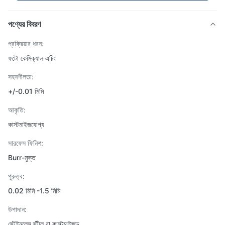
পণ্যের বিবরণ
প্রক্রিয়ার ধরন:
ফটো কেমিক্যাল এচিং
সহনশীলতা:
+/-0.01 মিমি
আকৃতি:
কাস্টমাইজযোগ্য
সারফেস ফিনিশ:
Burr-মুক্ত
পুরুত্ব:
0.02 মিমি -1.5 মিমি
উপাদান:
স্টেইনলেস স্টীল বা কাস্টমাইজড