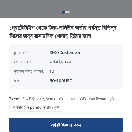
প্রোটোটাইপ থেকে উচ্চ-ভলিউম অর্ডার পর্যন্ত বিভিন্ন
শিল্পের জন্য রাসায়নিক খোদাই ফিল্টার জাল
ব্র্যান্ড নাম:
XHS/Customize
মডেল নম্বর:
কাস্টমাইজ করুন
ন্যূনতম অর্ডার পরিমাণ:
10
দাম:
50-100USD
ট্যাগ্স:
উচ্চ নির্ভুলতা ধাতু দ্বিধারক প্লেট
কাস্টম ইটচিং মেটাল বিপোলার প্লেট
জ্বালানী পিল pemfc দ্বিধার্ত প্লেট
এখনই জিজ্ঞাসা করুন