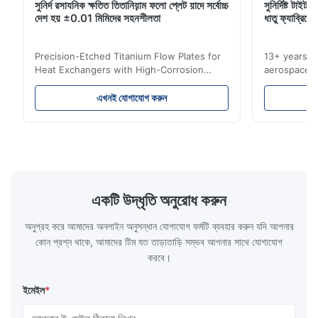
সুনির্দ রসাযনিক ক্ষতিত তিতানিয়়াম ফলো প্লেট য়াদে সর্বোচ্চ
সুনির্দিষ্ট টাই
Feb 10.2026
দেশ হয় ±0.01 মিমিদের সহনশীলতা
ধাতু ফ্যাব্রিকে
So good!
Precision-Etched Titanium Flow Plates for
13+ years ex
A*a
Heat Exchangers with High-Corrosion
aerospace, m
A
Resistance Flow Plate Overview Xinhaisen
applications.
Technology specializes in manufacturing
solutions wi
Dec 10.2025
এখনই যোগাযোগ করুন
high-precision chemically etched flow
instant quo
Pretty good.
plates for plastic injection molding, die
for High-Pe
casting, and other industrial applications.
Industries 
Our flow plates offer superior flow control,
solutions po
exceptional durability, and precise channel
components
geometries that optimize material
(heat-resist
distribution in production processes. Flow
structural 
একটি উদ্ধৃতি অনুরোধ করুন
Plate Features Complex, Burr
(surgical to
অনুগ্রহ করে আমাদের অনলাইন অনুসন্ধান যোগাযোগ ফর্মটি ব্যবহার করুন যদি আপনার
কোন প্রশ্ন থাকে, আমাদের টিম যত তাড়াতাড়ি সম্ভব আপনার সাথে যোগাযোগ
করবে।
ইমেইল
*