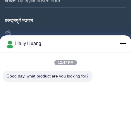
ইমেইল:
haily@xinhsen.com
গুরুত্বপূর্ণ সংযোগ
বাড়ি
পণ্য
Haily Huang
ভিডিও
আমাদের সম্পর্কে
12:47 PM
কারখানা ভ্রমণ
Good day, what product are you looking for?
গুণমান নিয়ন্ত্রণ
আমাদের সাথে যোগাযোগ করুন
খবর
মামলা